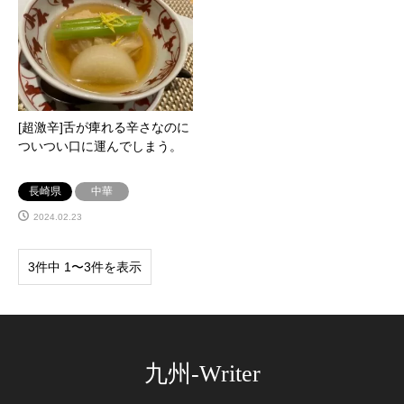
[超激辛]舌が痺れる辛さなのに
ついつい口に運んでしまう。
長崎県
中華
2024.02.23
3件中 1〜3件を表示
九州-Writer