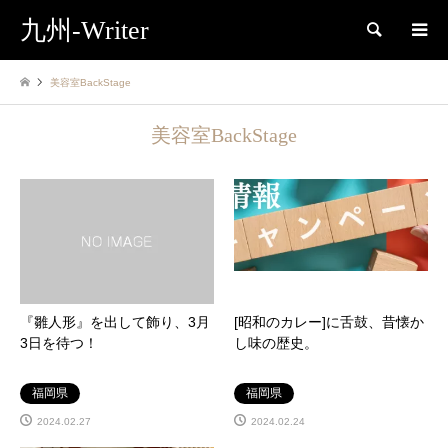
九州-Writer
検索
美容室BackStage
美容室BackStage
『雛人形』を出して飾り、3月
[昭和のカレー]に舌鼓、昔懐か
3日を待つ！
し味の歴史。
福岡県
福岡県
2024.02.27
2024.02.24